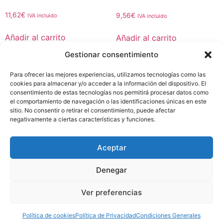
11,62
€
9,56
€
IVA incluido
IVA incluido
Añadir al carrito
Añadir al carrito
Gestionar consentimiento
Para ofrecer las mejores experiencias, utilizamos tecnologías como las
←
1
2
3
4
5
6
7
→
cookies para almacenar y/o acceder a la información del dispositivo. El
consentimiento de estas tecnologías nos permitirá procesar datos como
el comportamiento de navegación o las identificaciones únicas en este
sitio. No consentir o retirar el consentimiento, puede afectar
Envíos
Política de Privacidad
Política de Cookies
negativamente a ciertas características y funciones.
Condiciones Generales
Aceptar
Denegar
© Copyright 2026 Siraled | Todos los derechos reservados | Diseñado
Ver preferencias
con ❤ por
Javier Navalón
Política de cookies
Política de Privacidad
Condiciones Generales